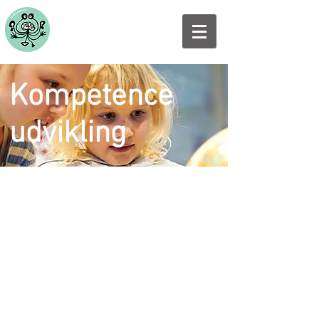
Kompetence
udvikling