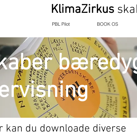
KlimaZirkus
skab
PBL Pilot
BOOK OS
skaber bæredyg
ervisning
r kan du downloade diverse