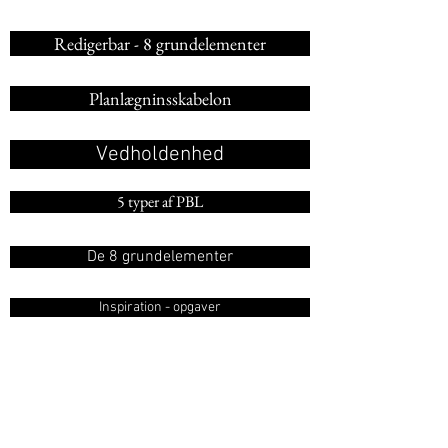
Redigerbar - 8 grundelementer
Planlægninsskabelon
Vedholdenhed
5 typer af PBL
De 8 grundelementer
Inspiration - opgaver