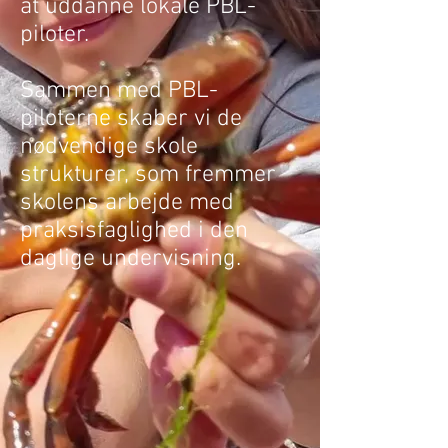
at uddanne lokale PBL-
piloter.
Sammen med PBL-
piloterne skaber vi de
nødvendige skole
strukturer, som fremmer
skolens arbejde med
praksisfaglighed i den
daglige undervisning.