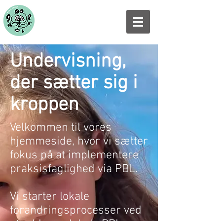
Undervisning,
der sætter sig i
kroppen
Velkommen til vores
hjemmeside, hvor vi sætter
fokus på at implementere
praksisfaglighed via PBL.
Vi starter lokale
forandringsprocesser ved