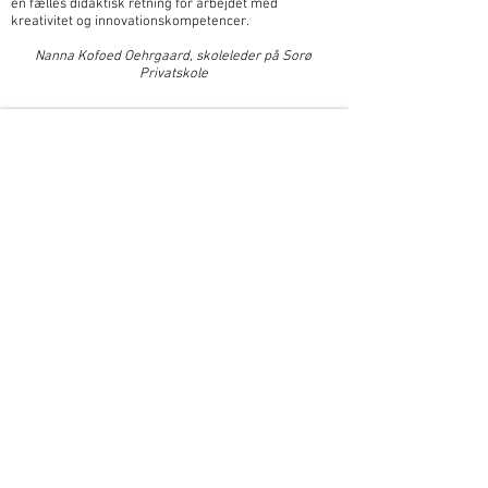
en fælles didaktisk retning for arbejdet med
kreativitet og innovationskompetencer.
Nanna Kofoed Oehrgaard, skoleleder på Sorø
Privatskole
Kontakt os
Navn